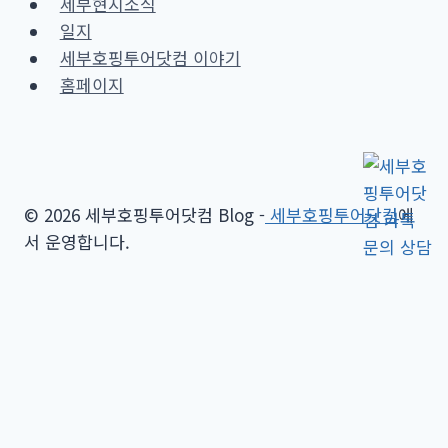
세부현지소식
일지
세부호핑투어닷컴 이야기
홈페이지
© 2026 세부호핑투어닷컴 Blog -
세부호핑투어닷컴
에
서 운영합니다.
Toggle
세부호핑투어
child
세부 프라이빗 비치 호핑투어
menu
세부 힐루뚱안 & 날루수안 호핑투어
세부 날루수안 호핑투어