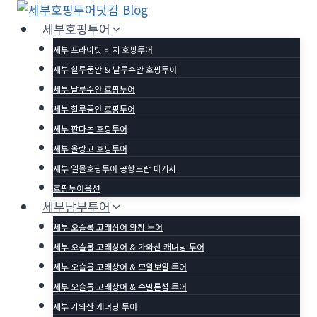
Skip
to
세부호핑투어
content
세부 프라이빗 비치 호핑투어
세부 힐루뚱안 & 날루수안 호핑투어
세부 날루수안 호핑투어
세부 힐루뚱안 호핑투어
세부 판다논 호핑투어
세부 올랑고 호핑투어
세부 일몰호핑투어 공항드랍 패키지
호핑투어옵션
세부남부투어
세부 오슬롭 고래상어 와칭 투어
세부 오슬롭 고래상어 & 가와산 캐녀닝 투어
세부 오슬롭 고래상어 & 모알보알 투어
세부 오슬롭 고래상어 & 수밀론섬 투어
세부 가와산 캐녀닝 투어