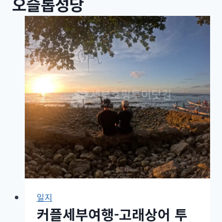
오슬롭성당
일지
커플세부여행-고래상어 투