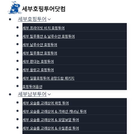
Skip
to
세부호핑투어
content
세부 프라이빗 비치 호핑투어
세부 힐루뚱안 & 날루수안 호핑투어
세부 날루수안 호핑투어
세부 힐루뚱안 호핑투어
세부 판다논 호핑투어
세부 올랑고 호핑투어
세부 일몰호핑투어 공항드랍 패키지
호핑투어옵션
세부남부투어
세부 오슬롭 고래상어 와칭 투어
세부 오슬롭 고래상어 & 가와산 캐녀닝 투어
세부 오슬롭 고래상어 & 모알보알 투어
세부 오슬롭 고래상어 & 수밀론섬 투어