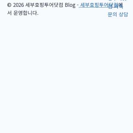
© 2026 세부호핑투어닷컴 Blog -
세부호핑투어닷컴
에
서 운영합니다.
Toggle
세부호핑투어
child
세부 프라이빗 비치 호핑투어
menu
세부 힐루뚱안 & 날루수안 호핑투어
세부 날루수안 호핑투어
세부 힐루뚱안 호핑투어
세부 판다논 호핑투어
세부 올랑고 호핑투어
세부 일몰호핑투어 공항드랍 패키지
호핑투어옵션
Toggle
세부남부투어
child
세부 오슬롭 고래상어 와칭 투어
menu
세부 오슬롭 고래상어 & 가와산 캐녀닝 투어