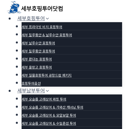
Skip
to
세부호핑투어
content
세부 프라이빗 비치 호핑투어
세부 힐루뚱안 & 날루수안 호핑투어
세부 날루수안 호핑투어
세부 힐루뚱안 호핑투어
세부 판다논 호핑투어
세부 올랑고 호핑투어
세부 일몰호핑투어 공항드랍 패키지
호핑투어옵션
세부남부투어
세부 오슬롭 고래상어 와칭 투어
세부 오슬롭 고래상어 & 가와산 캐녀닝 투어
세부 오슬롭 고래상어 & 모알보알 투어
세부 오슬롭 고래상어 & 수밀론섬 투어