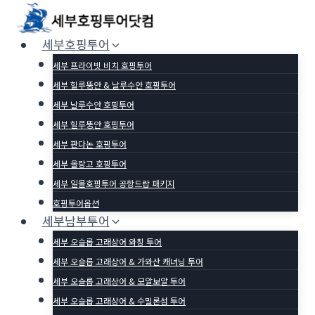
Skip
to
세부호핑투어
content
세부 프라이빗 비치 호핑투어
세부 힐루뚱안 & 날루수안 호핑투어
세부 날루수안 호핑투어
세부 힐루뚱안 호핑투어
세부 판다논 호핑투어
세부 올랑고 호핑투어
세부 일몰호핑투어 공항드랍 패키지
호핑투어옵션
세부남부투어
세부 오슬롭 고래상어 와칭 투어
세부 오슬롭 고래상어 & 가와산 캐녀닝 투어
세부 오슬롭 고래상어 & 모알보알 투어
세부 오슬롭 고래상어 & 수밀론섬 투어