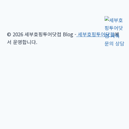
© 2026 세부호핑투어닷컴 Blog -
세부호핑투어닷컴
에
서 운영합니다.
Toggle
세부호핑투어
child
세부 프라이빗 비치 호핑투어
menu
세부 힐루뚱안 & 날루수안 호핑투어
세부 날루수안 호핑투어
세부 힐루뚱안 호핑투어
세부 판다논 호핑투어
세부 올랑고 호핑투어
세부 일몰호핑투어 공항드랍 패키지