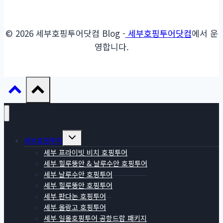
© 2026 세부호핑투어닷컴 Blog -
세부호핑투어닷컴
에서 운
영합니다.
Toggle
세부호핑투어
child
menu
세부 프라이빗 비치 호핑투어
세부 힐루뚱안 & 날루수안 호핑투어
세부 날루수안 호핑투어
세부 힐루뚱안 호핑투어
세부 판다논 호핑투어
세부 올랑고 호핑투어
세부 일몰호핑투어 공항드랍 패키지