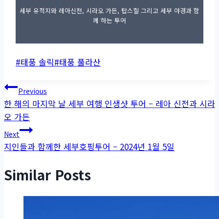
세부 유적지와 레아신전, 시라오 가든, 탑스힐 그리고 세부 야경과 함
께 하는 투어
Post
#
태풍 솔릭
#
태풍 풀라산
Tags:
글
Previous
한 해의 마지막 날 세부 여행 인생샷 투어 – 레아 신전과 시라
탐
오 가든
색
Next
지인들과 함께한 세부호핑투어 – 2024년 1월 5일
Similar Posts