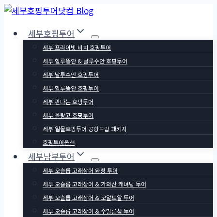
Skip
to
세부호핑투어
content
세부 프라이빗 비치 호핑투어
세부 힐루뚱안 & 날루수안 호핑투어
세부 날루수안 호핑투어
세부 힐루뚱안 호핑투어
세부 판다논 호핑투어
세부 올랑고 호핑투어
세부 일몰호핑투어 공항드랍 패키지
호핑투어옵션
세부남부투어
세부 오슬롭 고래상어 와칭 투어
세부 오슬롭 고래상어 & 가와산 캐녀닝 투어
세부 오슬롭 고래상어 & 모알보알 투어
세부 오슬롭 고래상어 & 수밀론섬 투어