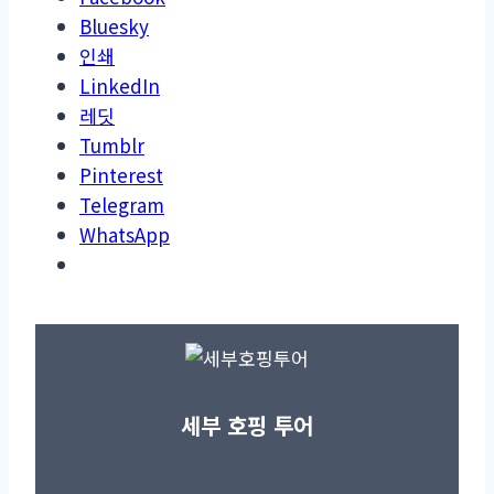
Bluesky
인쇄
LinkedIn
레딧
Tumblr
Pinterest
Telegram
WhatsApp
세부 호핑 투어