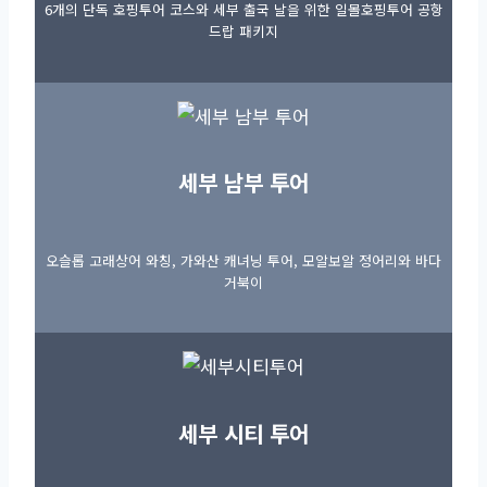
6개의 단독 호핑투어 코스와 세부 출국 날을 위한 일몰호핑투어 공항
드랍 패키지
세부 남부 투어
오슬롭 고래상어 와칭, 가와산 캐녀닝 투어, 모알보알 정어리와 바다
거북이
세부 시티 투어