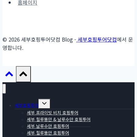
홈페이지
© 2026 세부호핑투어닷컴 Blog -
세부호핑투어닷컴
에서 운
영합니다.
Toggle
세부호핑투어
child
menu
세부 프라이빗 비치 호핑투어
세부 힐루뚱안 & 날루수안 호핑투어
세부 날루수안 호핑투어
세부 힐루뚱안 호핑투어