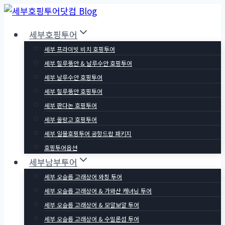
Skip
to
세부호핑투어
content
세부 프라이빗 비치 호핑투어
세부 힐루뚱안 & 날루수안 호핑투어
세부 날루수안 호핑투어
세부 힐루뚱안 호핑투어
세부 판다논 호핑투어
세부 올랑고 호핑투어
세부 일몰호핑투어 공항드랍 패키지
호핑투어옵션
세부남부투어
세부 오슬롭 고래상어 와칭 투어
세부 오슬롭 고래상어 & 가와산 캐녀닝 투어
세부 오슬롭 고래상어 & 모알보알 투어
세부 오슬롭 고래상어 & 수밀론섬 투어